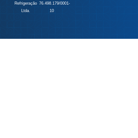
Refrigeração
76.498.179/0001-
Ltda.
10