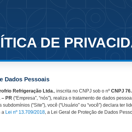
ÍTICA DE PRIVACI
de Dados Pessoais
rofrio Refrigeração Ltda.
, inscrita no CNPJ sob o nº
CNPJ 76.
a – PR
(“Empresa”, “nós”), realiza o tratamento de dados pessoais
 subdomínios (“Site”), você (“Usuário” ou “você”) declara ter li
m a
Lei nº 13.709/2018
, a Lei Geral de Proteção de Dados Pess