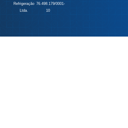
Refrigeração
76.498.179/0001-
Ltda.
10