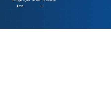
Refrigeração
76.498.179/0001-
Ltda.
10