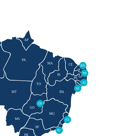
AP
PA
MA
CE
RN
PB
PI
PE
AL
TO
SE
MT
BA
DF
GO
MG
MS
ES
SP
RJ
PR