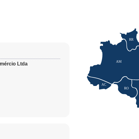
RR
AM
mércio Ltda
AC
RO