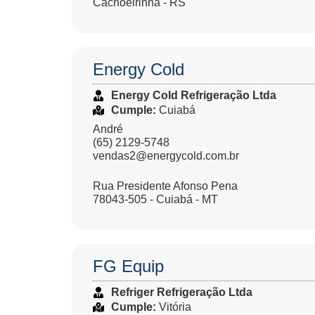
Cachoeirinha - RS
Energy Cold
Energy Cold Refrigeração Ltda
Cumple:
Cuiabá
André
(65) 2129-5748
vendas2@energycold.com.br
Rua Presidente Afonso Pena
78043-505 - Cuiabá - MT
FG Equip
Refriger Refrigeração Ltda
Cumple:
Vitória