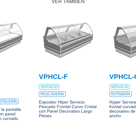
VER TAMBIÉN
VPHCL-F
VPHCL-
SERVICIO
SERVICIO
PESCADERÍA
ROTISERÍA
STELERÍA
Expositor Hiper Servicio
Hyper Service
Pescado Frontal Curvo Cristal
frontal curva
 la pantalla
con Panel Decorativo Largo
decorativo de
on panel
Peixes
ancho
o curvado