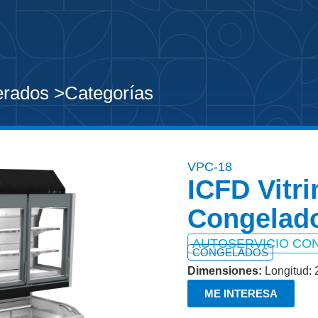
erados >
Categorías
VPC-18
ICFD Vitr
Congelado
AUTOSERVICIO CO
CONGELADOS
Dimensiones:
Longitud:
ME INTERESA